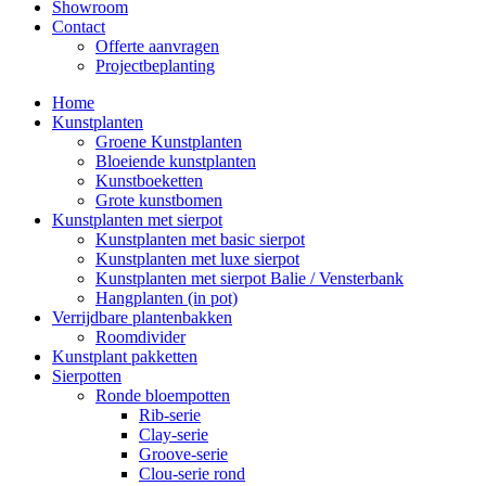
Showroom
Contact
Offerte aanvragen
Projectbeplanting
Home
Kunstplanten
Groene Kunstplanten
Bloeiende kunstplanten
Kunstboeketten
Grote kunstbomen
Kunstplanten met sierpot
Kunstplanten met basic sierpot
Kunstplanten met luxe sierpot
Kunstplanten met sierpot Balie / Vensterbank
Hangplanten (in pot)
Verrijdbare plantenbakken
Roomdivider
Kunstplant pakketten
Sierpotten
Ronde bloempotten
Rib-serie
Clay-serie
Groove-serie
Clou-serie rond