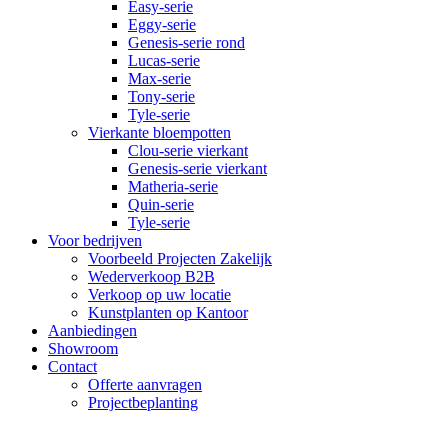
Easy-serie
Eggy-serie
Genesis-serie rond
Lucas-serie
Max-serie
Tony-serie
Tyle-serie
Vierkante bloempotten
Clou-serie vierkant
Genesis-serie vierkant
Matheria-serie
Quin-serie
Tyle-serie
Voor bedrijven
Voorbeeld Projecten Zakelijk
Wederverkoop B2B
Verkoop op uw locatie
Kunstplanten op Kantoor
Aanbiedingen
Showroom
Contact
Offerte aanvragen
Projectbeplanting