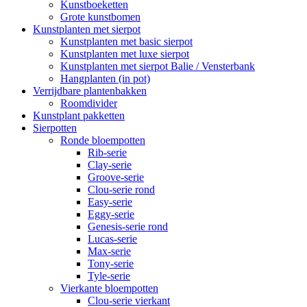
Kunstboeketten
Grote kunstbomen
Kunstplanten met sierpot
Kunstplanten met basic sierpot
Kunstplanten met luxe sierpot
Kunstplanten met sierpot Balie / Vensterbank
Hangplanten (in pot)
Verrijdbare plantenbakken
Roomdivider
Kunstplant pakketten
Sierpotten
Ronde bloempotten
Rib-serie
Clay-serie
Groove-serie
Clou-serie rond
Easy-serie
Eggy-serie
Genesis-serie rond
Lucas-serie
Max-serie
Tony-serie
Tyle-serie
Vierkante bloempotten
Clou-serie vierkant