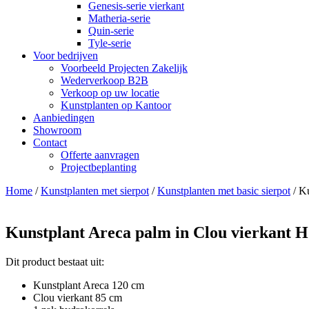
Genesis-serie vierkant
Matheria-serie
Quin-serie
Tyle-serie
Voor bedrijven
Voorbeeld Projecten Zakelijk
Wederverkoop B2B
Verkoop op uw locatie
Kunstplanten op Kantoor
Aanbiedingen
Showroom
Contact
Offerte aanvragen
Projectbeplanting
Home
/
Kunstplanten met sierpot
/
Kunstplanten met basic sierpot
/ K
Kunstplant Areca palm in Clou vierkant 
Dit product bestaat uit:
Kunstplant Areca 120 cm
Clou vierkant 85 cm