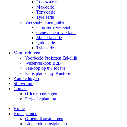
Lucas-serie
Max-serie
Tony-serie
Tyle-serie
Vierkante bloempotten
Clou-serie vierkant
Genesis-serie vierkant
Matheria-serie
Quin-serie
Tyle-serie
Voor bedrijven
Voorbeeld Projecten Zakelijk
Wederverkoop B2B
Verkoop op uw locatie
Kunstplanten op Kantoor
Aanbiedingen
Showroom
Contact
Offerte aanvragen
Projectbeplanting
Home
Kunstplanten
Groene Kunstplanten
Bloeiende kunstplanten