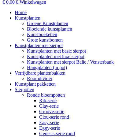
€
0,00
0
Winkelwagen
Home
Kunstplanten
Groene Kunstplanten
Bloeiende kunstplanten
Kunstboeketten
Grote kunstbomen
Kunstplanten met sierpot
Kunstplanten met basic sierpot
Kunstplanten met luxe sierpot
Kunstplanten met sierpot Balie / Vensterbank
Hangplanten (in pot)
Verrijdbare plantenbakken
Roomdivider
Kunstplant pakketten
Sierpotten
Ronde bloempotten
Rib-serie
Clay-serie
Groove-serie
Clou-serie rond
Easy-serie
Eggy-serie
Genesis-serie rond