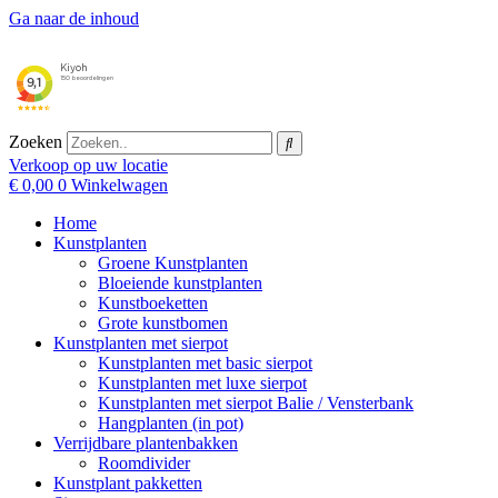
Ga naar de inhoud
Zoeken
Verkoop op uw locatie
€
0,00
0
Winkelwagen
Home
Kunstplanten
Groene Kunstplanten
Bloeiende kunstplanten
Kunstboeketten
Grote kunstbomen
Kunstplanten met sierpot
Kunstplanten met basic sierpot
Kunstplanten met luxe sierpot
Kunstplanten met sierpot Balie / Vensterbank
Hangplanten (in pot)
Verrijdbare plantenbakken
Roomdivider
Kunstplant pakketten