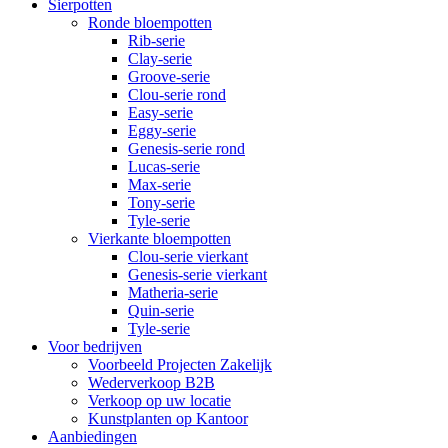
Sierpotten
Ronde bloempotten
Rib-serie
Clay-serie
Groove-serie
Clou-serie rond
Easy-serie
Eggy-serie
Genesis-serie rond
Lucas-serie
Max-serie
Tony-serie
Tyle-serie
Vierkante bloempotten
Clou-serie vierkant
Genesis-serie vierkant
Matheria-serie
Quin-serie
Tyle-serie
Voor bedrijven
Voorbeeld Projecten Zakelijk
Wederverkoop B2B
Verkoop op uw locatie
Kunstplanten op Kantoor
Aanbiedingen