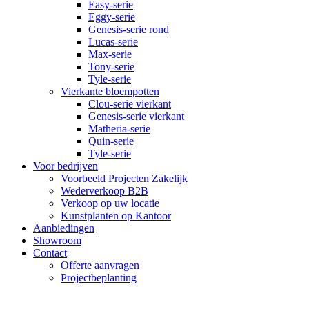
Easy-serie
Eggy-serie
Genesis-serie rond
Lucas-serie
Max-serie
Tony-serie
Tyle-serie
Vierkante bloempotten
Clou-serie vierkant
Genesis-serie vierkant
Matheria-serie
Quin-serie
Tyle-serie
Voor bedrijven
Voorbeeld Projecten Zakelijk
Wederverkoop B2B
Verkoop op uw locatie
Kunstplanten op Kantoor
Aanbiedingen
Showroom
Contact
Offerte aanvragen
Projectbeplanting