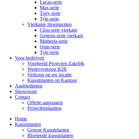
Lucas-serie
Max-serie
Tony-serie
Tyle-serie
Vierkante bloempotten
Clou-serie vierkant
Genesis-serie vierkant
Matheria-serie
Quin-serie
Tyle-serie
Voor bedrijven
Voorbeeld Projecten Zakelijk
Wederverkoop B2B
Verkoop op uw locatie
Kunstplanten op Kantoor
Aanbiedingen
Showroom
Contact
Offerte aanvragen
Projectbeplanting
Home
Kunstplanten
Groene Kunstplanten
Bloeiende kunstplanten