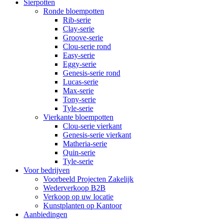
Sierpotten
Ronde bloempotten
Rib-serie
Clay-serie
Groove-serie
Clou-serie rond
Easy-serie
Eggy-serie
Genesis-serie rond
Lucas-serie
Max-serie
Tony-serie
Tyle-serie
Vierkante bloempotten
Clou-serie vierkant
Genesis-serie vierkant
Matheria-serie
Quin-serie
Tyle-serie
Voor bedrijven
Voorbeeld Projecten Zakelijk
Wederverkoop B2B
Verkoop op uw locatie
Kunstplanten op Kantoor
Aanbiedingen