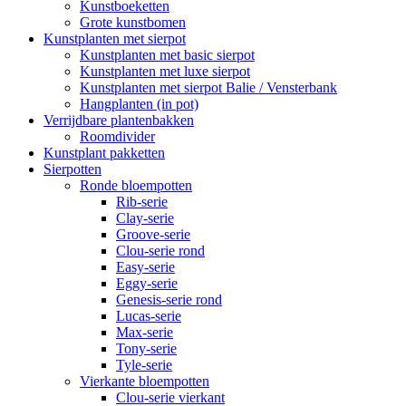
Kunstboeketten
Grote kunstbomen
Kunstplanten met sierpot
Kunstplanten met basic sierpot
Kunstplanten met luxe sierpot
Kunstplanten met sierpot Balie / Vensterbank
Hangplanten (in pot)
Verrijdbare plantenbakken
Roomdivider
Kunstplant pakketten
Sierpotten
Ronde bloempotten
Rib-serie
Clay-serie
Groove-serie
Clou-serie rond
Easy-serie
Eggy-serie
Genesis-serie rond
Lucas-serie
Max-serie
Tony-serie
Tyle-serie
Vierkante bloempotten
Clou-serie vierkant