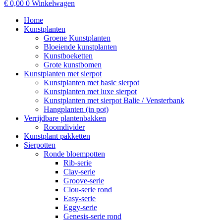
€
0,00
0
Winkelwagen
Home
Kunstplanten
Groene Kunstplanten
Bloeiende kunstplanten
Kunstboeketten
Grote kunstbomen
Kunstplanten met sierpot
Kunstplanten met basic sierpot
Kunstplanten met luxe sierpot
Kunstplanten met sierpot Balie / Vensterbank
Hangplanten (in pot)
Verrijdbare plantenbakken
Roomdivider
Kunstplant pakketten
Sierpotten
Ronde bloempotten
Rib-serie
Clay-serie
Groove-serie
Clou-serie rond
Easy-serie
Eggy-serie
Genesis-serie rond