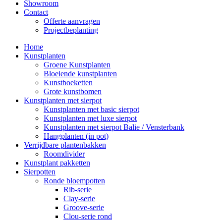
Showroom
Contact
Offerte aanvragen
Projectbeplanting
Home
Kunstplanten
Groene Kunstplanten
Bloeiende kunstplanten
Kunstboeketten
Grote kunstbomen
Kunstplanten met sierpot
Kunstplanten met basic sierpot
Kunstplanten met luxe sierpot
Kunstplanten met sierpot Balie / Vensterbank
Hangplanten (in pot)
Verrijdbare plantenbakken
Roomdivider
Kunstplant pakketten
Sierpotten
Ronde bloempotten
Rib-serie
Clay-serie
Groove-serie
Clou-serie rond