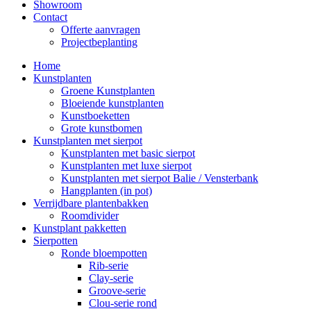
Showroom
Contact
Offerte aanvragen
Projectbeplanting
Home
Kunstplanten
Groene Kunstplanten
Bloeiende kunstplanten
Kunstboeketten
Grote kunstbomen
Kunstplanten met sierpot
Kunstplanten met basic sierpot
Kunstplanten met luxe sierpot
Kunstplanten met sierpot Balie / Vensterbank
Hangplanten (in pot)
Verrijdbare plantenbakken
Roomdivider
Kunstplant pakketten
Sierpotten
Ronde bloempotten
Rib-serie
Clay-serie
Groove-serie
Clou-serie rond