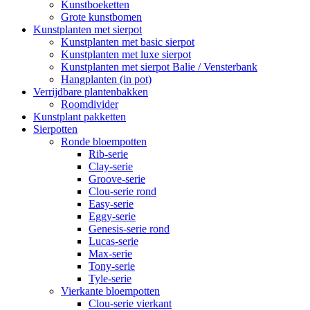
Kunstboeketten
Grote kunstbomen
Kunstplanten met sierpot
Kunstplanten met basic sierpot
Kunstplanten met luxe sierpot
Kunstplanten met sierpot Balie / Vensterbank
Hangplanten (in pot)
Verrijdbare plantenbakken
Roomdivider
Kunstplant pakketten
Sierpotten
Ronde bloempotten
Rib-serie
Clay-serie
Groove-serie
Clou-serie rond
Easy-serie
Eggy-serie
Genesis-serie rond
Lucas-serie
Max-serie
Tony-serie
Tyle-serie
Vierkante bloempotten
Clou-serie vierkant