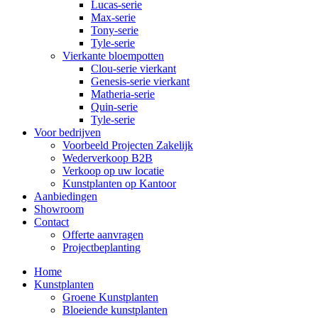
Lucas-serie
Max-serie
Tony-serie
Tyle-serie
Vierkante bloempotten
Clou-serie vierkant
Genesis-serie vierkant
Matheria-serie
Quin-serie
Tyle-serie
Voor bedrijven
Voorbeeld Projecten Zakelijk
Wederverkoop B2B
Verkoop op uw locatie
Kunstplanten op Kantoor
Aanbiedingen
Showroom
Contact
Offerte aanvragen
Projectbeplanting
Home
Kunstplanten
Groene Kunstplanten
Bloeiende kunstplanten