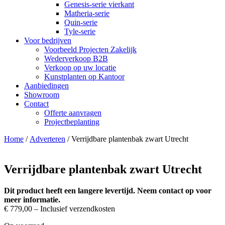
Genesis-serie vierkant
Matheria-serie
Quin-serie
Tyle-serie
Voor bedrijven
Voorbeeld Projecten Zakelijk
Wederverkoop B2B
Verkoop op uw locatie
Kunstplanten op Kantoor
Aanbiedingen
Showroom
Contact
Offerte aanvragen
Projectbeplanting
Home
/
Adverteren
/ Verrijdbare plantenbak zwart Utrecht
Verrijdbare plantenbak zwart Utrecht
Dit product heeft een langere levertijd. Neem contact op voor
meer informatie.
€
779,00
– Inclusief verzendkosten