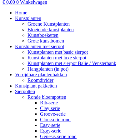
€
0,00
0
Winkelwagen
Home
Kunstplanten
Groene Kunstplanten
Bloeiende kunstplanten
Kunstboeketten
Grote kunstbomen
Kunstplanten met sierpot
Kunstplanten met basic sierpot
Kunstplanten met luxe sierpot
Kunstplanten met sierpot Balie / Vensterbank
Hangplanten (in pot)
Verrijdbare plantenbakken
Roomdivider
Kunstplant pakketten
Sierpotten
Ronde bloempotten
Rib-serie
Clay-serie
Groove-serie
Clou-serie rond
Easy-serie
Eggy-serie
Genesis-serie rond