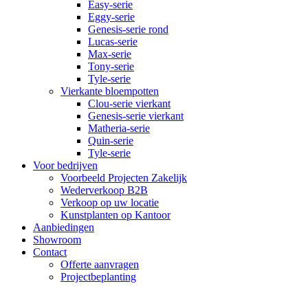
Easy-serie
Eggy-serie
Genesis-serie rond
Lucas-serie
Max-serie
Tony-serie
Tyle-serie
Vierkante bloempotten
Clou-serie vierkant
Genesis-serie vierkant
Matheria-serie
Quin-serie
Tyle-serie
Voor bedrijven
Voorbeeld Projecten Zakelijk
Wederverkoop B2B
Verkoop op uw locatie
Kunstplanten op Kantoor
Aanbiedingen
Showroom
Contact
Offerte aanvragen
Projectbeplanting