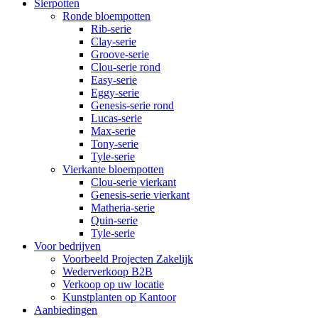
Sierpotten
Ronde bloempotten
Rib-serie
Clay-serie
Groove-serie
Clou-serie rond
Easy-serie
Eggy-serie
Genesis-serie rond
Lucas-serie
Max-serie
Tony-serie
Tyle-serie
Vierkante bloempotten
Clou-serie vierkant
Genesis-serie vierkant
Matheria-serie
Quin-serie
Tyle-serie
Voor bedrijven
Voorbeeld Projecten Zakelijk
Wederverkoop B2B
Verkoop op uw locatie
Kunstplanten op Kantoor
Aanbiedingen